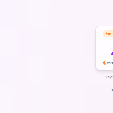
וחד!
ת! 🍕
ד